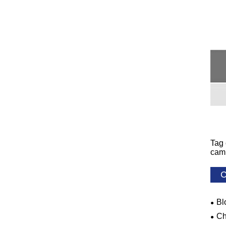
Tag 
camp
C
Bl
Ch