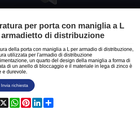
Nederlands
ภาษาไทย
ratura per porta con maniglia a L
Polski
 armadietto di distribuzione
한국어
ura della porta con maniglia a L per armadio di distribuzione,
ura utilizzata per l'armadio di distribuzione
Svenska
limentazione, un quarto del design della maniglia a forma di
ata di un anello di bloccaggio e il materiale in lega di zinco è
e e durevole.
magyar
Invia richiesta
Malay
বাংলা ভাষার
acebook
X
WhatsApp
Pinterest
LinkedIn
Share
Dansk
Suomi