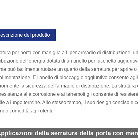
escrizione del prodotto
atura per porta con maniglia a L per armadio di distribuzione, u
ribuzione dell'energia dotata di un anello per lucchetto aggiuntiv
ente può facilmente ruotare un quarto della serratura per aprire o
'alimentazione. E l'anello di bloccaggio aggiuntivo consente agli
riormente la sicurezza dell'armadio di distribuzione. La struttura 
resistenza alla corrosione e ai terremoti gli consente di resiste
ile a lungo termine. Allo stesso tempo, il suo design conciso e 
endo comodità agli utenti.
pplicazioni della serratura della porta con man