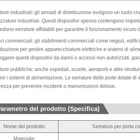
tture industriali: gli armadi di distribuzione svolgono un ruolo cr
ezzature industriali. Questi dispositivi spesso contengono importa
iedono serrature affidabili per garantire il funzionamento sicuro
ici commerciali: gli stabilimenti commerciali come negozi, edific
ribuzione per gestire apparecchiature elettriche e sistemi di alime
eggere questi dispositivi da danni o accessi non autorizzati, g
tture pubbliche: anche ospedali, scuole, aeroporti e altre strutt
ire i sistemi di alimentazione. Le serrature delle porte dotate di
rezza per prevenire incidenti o manomissioni dolose.
arametro del prodotto (Specifica)
Nome del prodotto:
Serratura per porta co
Materiale: