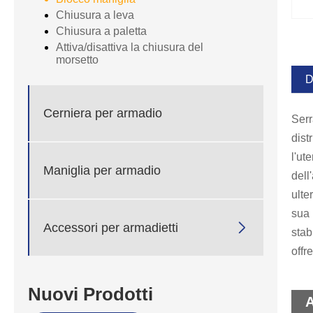
Chiusura a leva
Chiusura a paletta
Attiva/disattiva la chiusura del
morsetto
D
Cerniera per armadio
Serr
dist
l'ut
Maniglia per armadio
dell
ulte
sua 

Accessori per armadietti
stab
offr
Nuovi Prodotti
A