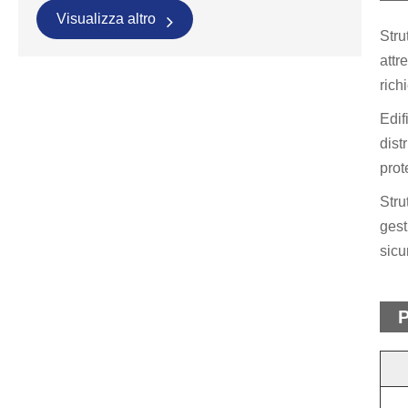
Visualizza altro
Stru
attr
rich
Edif
dist
prot
Stru
gest
sicu
P