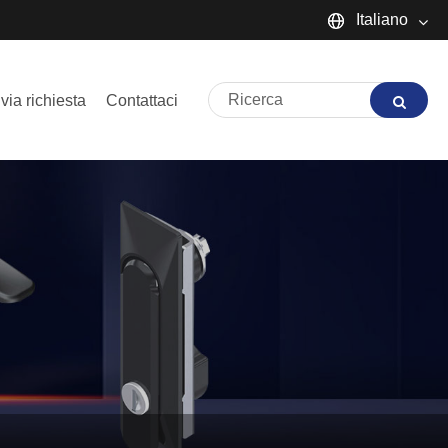
Italiano
English
nvia richiesta
Contattaci
Español
Português
русский
Français
日本語
Deutsch
tiếng Việt
Italiano