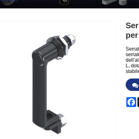
Ser
per
Serrat
serrat
dell'a
L, dot
stabil
F