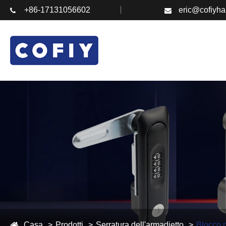
+86-17131056602
eric@cofiyh
Casa
Prodotti
Serratura dell'armadietto
Blocco 