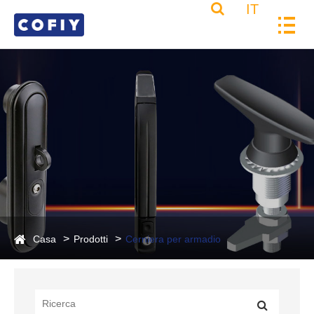
IT
Casa
Prodotti
Cerniera per armadio