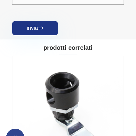
invia

prodotti correlati
Serratura porta distributore 
chiavi tubolari maestre
Visualizza altro >>