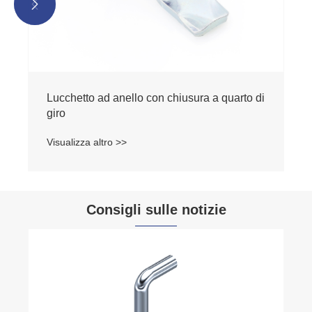


 chiusura a quarto di
Consigli sulle notizie
Qual è la funzione principale del catcher a
bordo piatto?
Visualizza altro >>