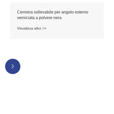
Cerniera sollevabile per angolo esterno
verniciata a polvere nera
Visualizza altro >>

