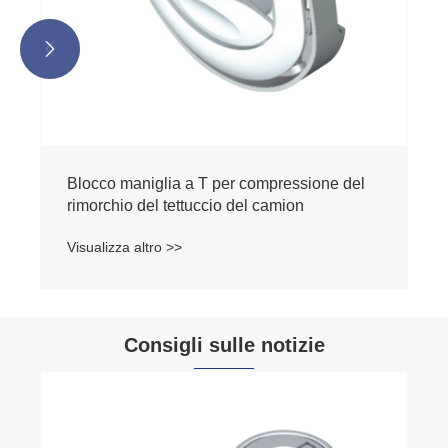


Blocco camma con maniglia a T con paletta
incassata per camper
Visualizza altro >>
Consigli sulle notizie
Componenti delle cerniere per armadi