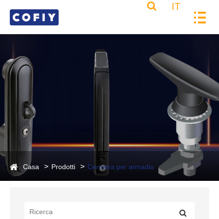
IT
Casa
Prodotti
Cerniera per armadio