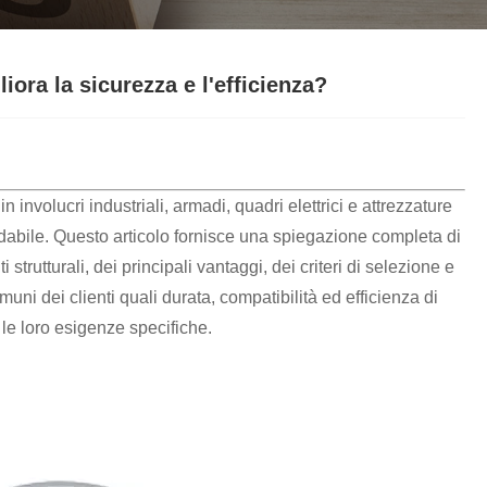
Nederlands
ภาษาไทย
iora la sicurezza e l'efficienza?
Polski
한국어
Svenska
 involucri industriali, armadi, quadri elettrici e attrezzature
fidabile. Questo articolo fornisce una spiegazione completa di
magyar
trutturali, dei principali vantaggi, dei criteri di selezione e
uni dei clienti quali durata, compatibilità ed efficienza di
Malay
 le loro esigenze specifiche.
বাংলা ভাষার
Dansk
Suomi