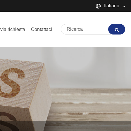
Italiano
English
nvia richiesta
Contattaci
Español
Português
русский
Français
日本語
Deutsch
tiếng Việt
Italiano