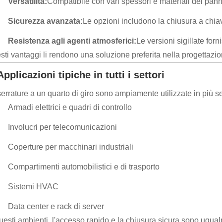
Versatilità:
Compatibile con vari spessori e materiali del pann
Sicurezza avanzata:
Le opzioni includono la chiusura a chiav
Resistenza agli agenti atmosferici:
Le versioni sigillate for
sti vantaggi li rendono una soluzione preferita nella progettaz
Applicazioni tipiche in tutti i settori
errature a un quarto di giro sono ampiamente utilizzate in più sett
Armadi elettrici e quadri di controllo
Involucri per telecomunicazioni
Coperture per macchinari industriali
Compartimenti automobilistici e di trasporto
Sistemi HVAC
Data center e rack di server
questi ambienti, l'accesso rapido e la chiusura sicura sono ugua