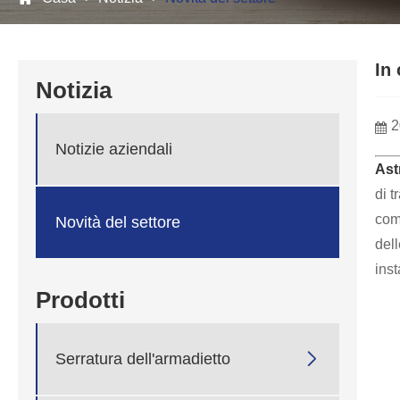
In
Notizia
2
Notizie aziendali
Ast
di t
come
Novità del settore
dell
inst
Prodotti

Serratura dell'armadietto