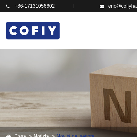
+86-17131056602
eric@cofiyh
Casa
Notizia
Novità del settore