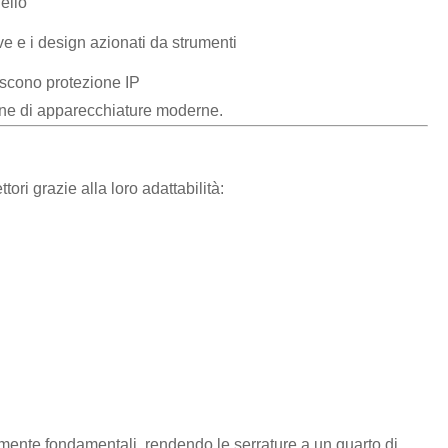
ello
e e i design azionati da strumenti
niscono protezione IP
ione di apparecchiature moderne.
ori grazie alla loro adattabilità:
lmente fondamentali, rendendo le serrature a un quarto di