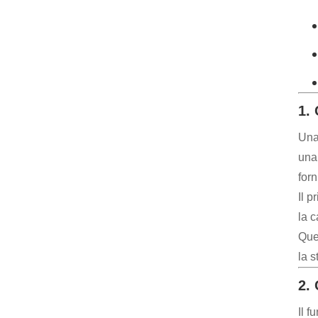
1.
Una 
una 
for
Il 
la c
Que
la s
2.
Il f