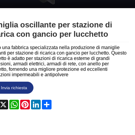
Nederlands
ภาษาไทย
iglia oscillante per stazione di
Polski
arica con gancio per lucchetto
한국어
una fabbrica specializzata nella produzione di maniglie
anti per stazione di ricarica con gancio per lucchetto. Questo
Svenska
tto è adatto per stazioni di ricarica esterne di grandi
ioni, armadi elettrici, armadi di rete, con anello per
tto, fornendo una migliore protezione ed eccellenti
magyar
zioni impermeabili e antipolvere
Malay
Invia richiesta
বাংলা ভাষার
acebook
X
WhatsApp
Pinterest
LinkedIn
Share
Dansk
Suomi