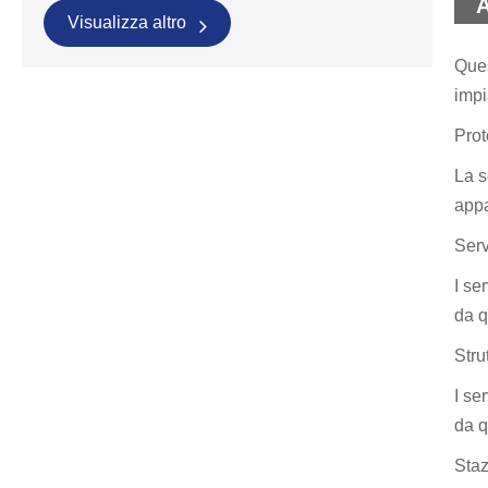
A
Visualizza altro
Ques
impi
Prot
La s
appa
Serv
I se
da q
Stru
I se
da q
Staz