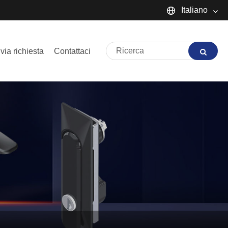
Italiano
English
nvia richiesta
Contattaci
Español
Português
русский
Français
日本語
Deutsch
tiếng Việt
Italiano