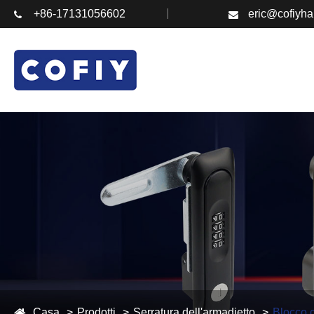
+86-17131056602
eric@cofiyh
Casa
Prodotti
Serratura dell'armadietto
Blocco c