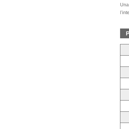
Una 
l'in
P