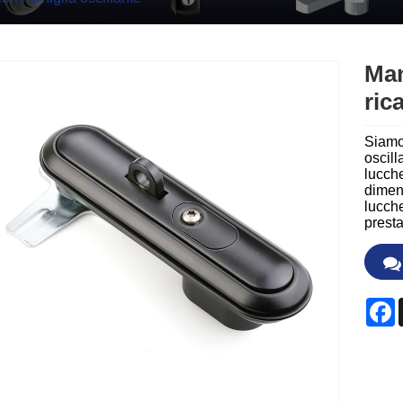
Man
ric
Siamo 
oscill
lucche
dimens
lucche
presta
F