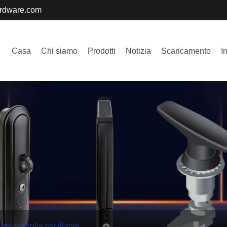
ardware.com
Casa
Chi siamo
Prodotti
Notizia
Scaricamento
I
on maniglia oscillante