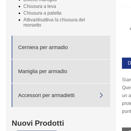
Chiusura a leva
Chiusura a paletta
Attiva/disattiva la chiusura del
morsetto
Cerniera per armadio
D
Maniglia per armadio
Siam
Ques

Accessori per armadietti
un a
prot
punt
Nuovi Prodotti