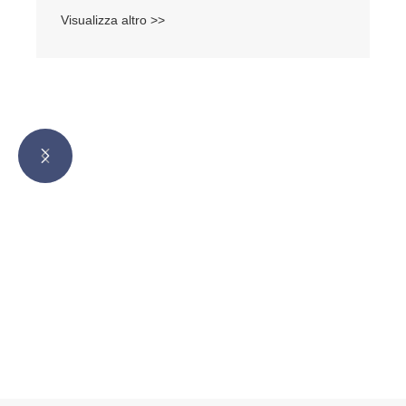
con chiave
Visualizza altro >>

