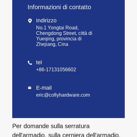
Informazioni di contatto
Indirizzo

No.1 Yongtai Road,
Chengdong Street, città di
Yueqing, provincia di
Zhejiang, Cina
tel

+86-17131056602
E-mail

eric@cofiyhardware.com
Per domande sulla serratura
dell'armadio, sulla cerniera dell'armadio,